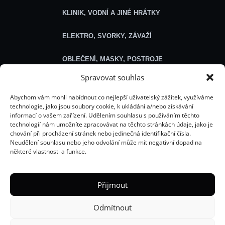
KLINIK, VODNÍ A JINÉ HRÁTKY
ELEKTRO, SVORKY, ZÁVAŽÍ
OBLEČENÍ, MASKY, POSTROJE
Spravovat souhlas
SEXSHOP
Abychom vám mohli nabídnout co nejlepší uživatelský zážitek, využíváme
technologie, jako jsou soubory cookie, k ukládání a/nebo získávání
Obecné
informací o vašem zařízení. Udělením souhlasu s používáním těchto
technologií nám umožníte zpracovávat na těchto stránkách údaje, jako je
chování při procházení stránek nebo jedinečná identifikační čísla.
O NÁS
Neudělení souhlasu nebo jeho odvolání může mít negativní dopad na
některé vlastnosti a funkce.
ROZCESTNÍK HELLÍCH WEBŮ
ŘEŠENÍ PROBLÉMU S OBJEDNÁVKOU
Přijmout
E-BOOKY
Odmítnout