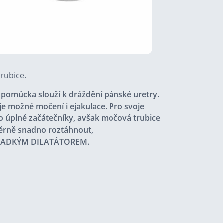
rubice.
 pomůcka slouží k dráždění pánské uretry.
 je možné močení i ejakulace. Pro svoje
 úplné začátečníky, avšak močová trubice
ěrně snadno roztáhnout,
LADKÝM DILATÁTOREM
.