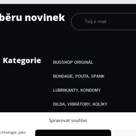
dběru novinek
Kategorie
BUGSHOP ORIGINÁL
BONDAGE, POUTA, SPANK
LUBRIKANTY, KONDOMY
DILDA, VIBRÁTORY, KOLÍKY
KLINIK, VODNÍ A JINÉ HRÁTKY
Spravovat souhlas
chnologie, jako
ELEKTRO, SVORKY, ZÁVAŽÍ