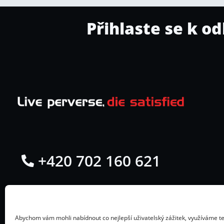
Přihlaste se k o
+420 702 160 621
Přístavní 1315/7, 170 00 Praha 7 –
Holešovice
Abychom vám mohli nabídnout co nejlepší uživatelský zážitek, využíváme te