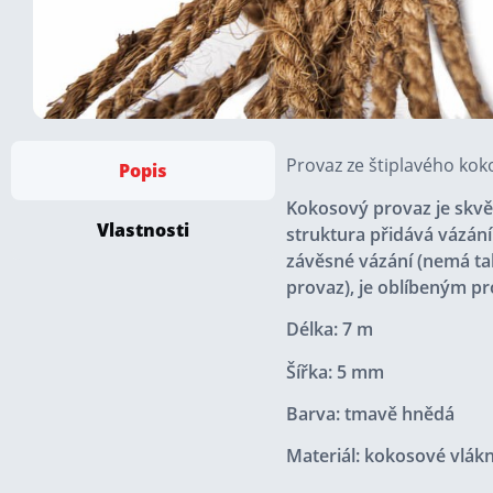
Provaz ze štiplavého kok
Popis
Kokosový provaz je skv
Vlastnosti
struktura přidává vázání
závěsné vázání (nemá tak
provaz), je oblíbeným p
Délka: 7 m
Šířka: 5 mm
Barva: tmavě hnědá
Materiál: kokosové vlák