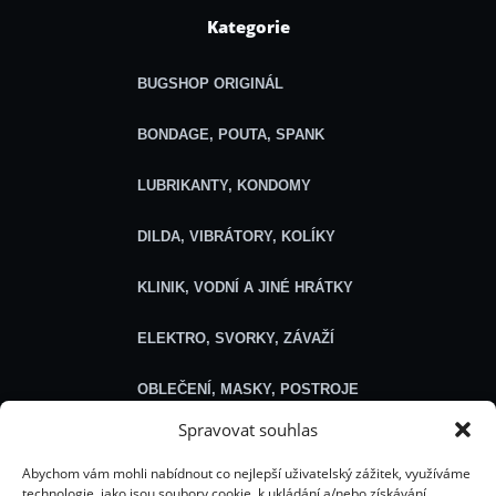
Kategorie
BUGSHOP ORIGINÁL
BONDAGE, POUTA, SPANK
LUBRIKANTY, KONDOMY
DILDA, VIBRÁTORY, KOLÍKY
KLINIK, VODNÍ A JINÉ HRÁTKY
ELEKTRO, SVORKY, ZÁVAŽÍ
OBLEČENÍ, MASKY, POSTROJE
Spravovat souhlas
SEXSHOP
Abychom vám mohli nabídnout co nejlepší uživatelský zážitek, využíváme
technologie, jako jsou soubory cookie, k ukládání a/nebo získávání