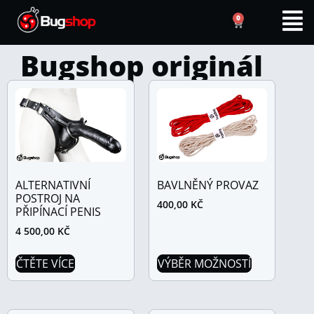
0
Bugshop originál
ALTERNATIVNÍ
BAVLNĚNÝ PROVAZ
POSTROJ NA
400,00
KČ
PŘIPÍNACÍ PENIS
4 500,00
KČ
ČTĚTE VÍCE
VÝBĚR MOŽNOSTÍ