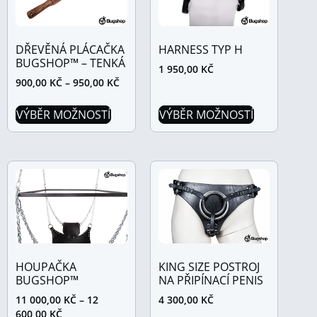
DŘEVĚNÁ PLÁCAČKA
HARNESS TYP H
BUGSHOP™ – TENKÁ
1 950,00
KČ
900,00
KČ
–
950,00
KČ
VÝBĚR MOŽNOSTÍ
VÝBĚR MOŽNOSTÍ
HOUPAČKA
KING SIZE POSTROJ
BUGSHOP™
NA PŘIPÍNACÍ PENIS
11 000,00
KČ
–
12
4 300,00
KČ
600,00
KČ