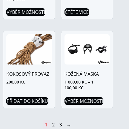
VÝBĚR MOŽNOSTÍ
ČTĚTE VÍCE
KOKOSOVÝ PROVAZ
KOŽENÁ MASKA
200,00
KČ
1 000,00
KČ
–
1
100,00
KČ
PŘIDAT DO KOŠÍKU
VÝBĚR MOŽNOSTÍ
1
2
3
→