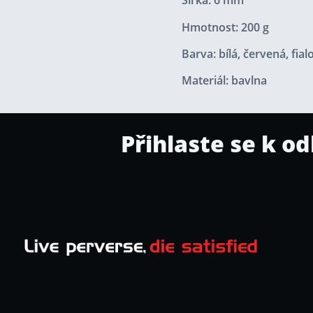
Šířka: 6 mm
Hmotnost: 200 g
Barva: bílá, červená, fia
Materiál: bavlna
Přihlaste se k o