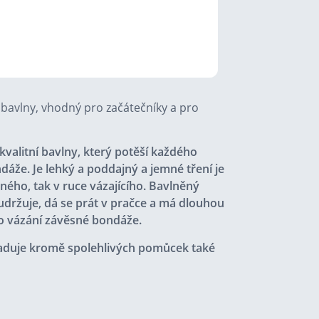
bavlny, vhodný pro začátečníky a pro
kvalitní bavlny, který potěší každého
dáže. Je lehký a poddajný a jemné tření je
aného, tak v ruce vázajícího. Bavlněný
udržuje, dá se prát v pračce a má dlouhou
ro vázání závěsné bondáže.
aduje kromě spolehlivých pomůcek také