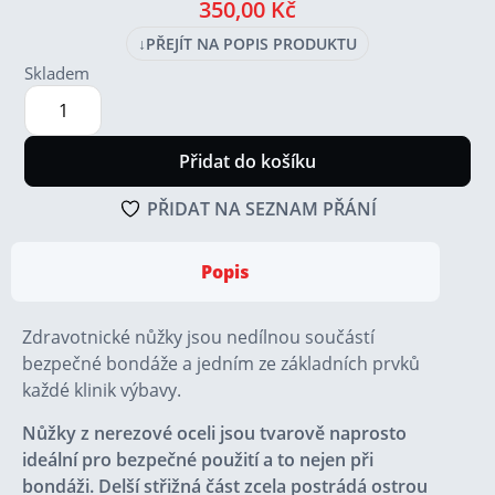
350,00
Kč
↓
PŘEJÍT NA POPIS PRODUKTU
Skladem
Přidat do košíku
PŘIDAT NA SEZNAM PŘÁNÍ
Popis
Zdravotnické nůžky jsou nedílnou součástí
bezpečné bondáže a jedním ze základních prvků
každé klinik výbavy.
Nůžky z nerezové oceli jsou tvarově naprosto
ideální pro bezpečné použití a to nejen při
bondáži. Delší střižná část zcela postrádá ostrou