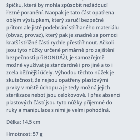
špičku, která by mohla způsobit nežádoucí
řezné poranění. Naopak je tato část opatřena
oblým výstupkem, který zaručí bezpečné
přitom ale jisté podebrání stříhaného materiálu
(obvaz, provaz), který pak je snadné za pomoci
kratší střižné části rychle přestříhnout. Ačkoli
jsou tyto nůžky určené primárně pro zajištění
bezpečnosti při
BONDÁŽI
, je samozřejmě
možné využívat je standardně i pro jiné a to i
zcela běžnější účely. Výhodou těchto nůžek je
skutečnost, že nejsou opatřeny plastovými
prvky v místě úchopu a je tedy možná jejich
sterilizace neboť jsou celokovové. I přes absenci
plastových částí jsou tyto nůžky příjemné do
ruky a manipulace s nimi je velmi pohodlná.
Délka: 14,5 cm
Hmotnost: 57 g