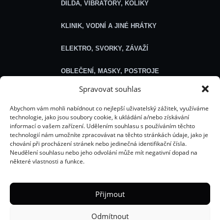
DILDA, VIBRÁTORY, KOLÍKY
KLINIK, VODNÍ A JINÉ HRÁTKY
ELEKTRO, SVORKY, ZÁVAŽÍ
OBLEČENÍ, MASKY, POSTROJE
Spravovat souhlas
SEXSHOP
Abychom vám mohli nabídnout co nejlepší uživatelský zážitek, využíváme
technologie, jako jsou soubory cookie, k ukládání a/nebo získávání
Obecné
informací o vašem zařízení. Udělením souhlasu s používáním těchto
technologií nám umožníte zpracovávat na těchto stránkách údaje, jako je
chování při procházení stránek nebo jedinečná identifikační čísla.
O NÁS
Neudělení souhlasu nebo jeho odvolání může mít negativní dopad na
některé vlastnosti a funkce.
ROZCESTNÍK HELLÍCH WEBŮ
ŘEŠENÍ PROBLÉMU S OBJEDNÁVKOU
Přijmout
E-BOOKY
Odmítnout