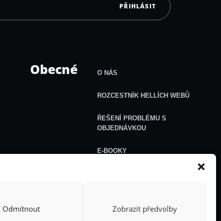
PŘIHLÁSIT
Obecné
O NÁS
ROZCESTNÍK HELLÍCH WEBŮ
ŘEŠENÍ PROBLÉMU S
OBJEDNÁVKOU
E-BOOKY
VŠEOBECNÉ OBCHODNÍ
PODMÍNKY
Odmítnout
Zobrazit předvolby