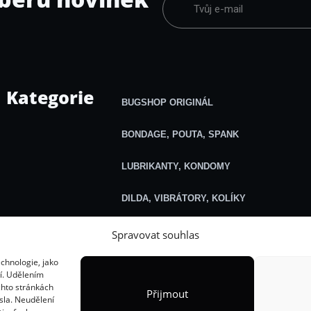
Kategorie
BUGSHOP ORIGINÁL
BONDAGE, POUTA, SPANK
LUBRIKANTY, KONDOMY
DILDA, VIBRÁTORY, KOLÍKY
KLINIK, VODNÍ A JINÉ HRÁTKY
Spravovat souhlas
chnologie, jako
ELEKTRO, SVORKY, ZÁVAŽÍ
ní. Udělením
chto stránkách
Přijmout
OBLEČENÍ, MASKY, POSTROJE
ísla. Neudělení