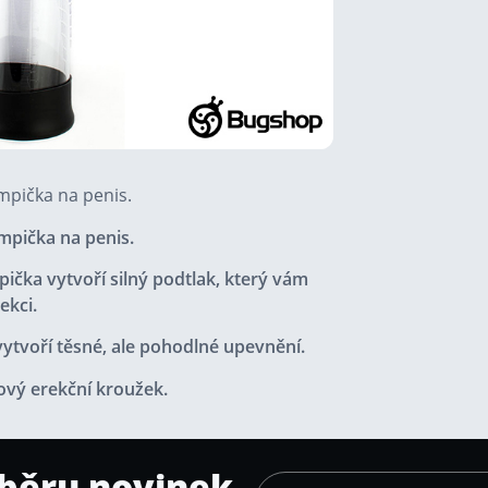
mpička na penis.
mpička na penis.
pička vytvoří silný podtlak, který vám
ekci.
ytvoří těsné, ale pohodlné upevnění.
nový erekční kroužek.
dběru novinek