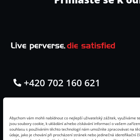
+420 702 160 621
Přístavní 1315/7, 170 00 Praha 7 –
Holešovice
Abychom vám mohli nabídnout co nejlepší uživatelský zážitek, využíváme te
jsou soubory cookie, k ukládání a/nebo získávání informací o vašem zaříze
Po - Pá: 11-19h
souhlasu s používáním těchto technologií nám umožníte zpracovávat na tě
údaje, jako je chování při procházení stránek nebo jedinečná identifikační č
IČ: 27134954