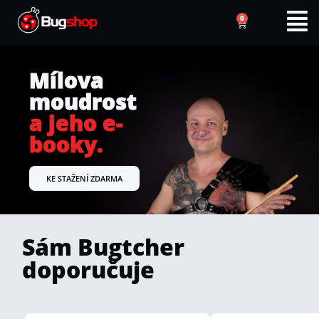
0
Mílova
moudrost
a jeho e-
booky.
KE STAŽENÍ ZDARMA
Sám Bugtcher
doporučuje