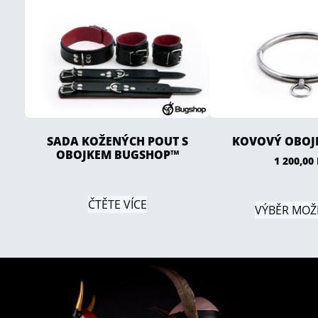
SADA KOŽENÝCH POUT S
KOVOVÝ OBOJE
OBOJKEM BUGSHOP™
1 200,00
ČTĚTE VÍCE
VÝBĚR MOŽ