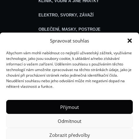
KLINIK, VODNÍ A JINÉ HRÁTKY
ELEKTRO, SVORKY, ZÁVAŽÍ
OBLEČENÍ, MASKY, POSTROJE
Spravovat souhlas
SEXSHOP
Abychom vám mohli nabídnout co nejlepší uživatelský zážitek, využíváme
technologie, jako jsou soubory cookie, k ukládání a/nebo získávání
Obecné
informací o vašem zařízení. Udělením souhlasu s používáním těchto
technologií nám umožníte zpracovávat na těchto stránkách údaje, jako je
chování při procházení stránek nebo jedinečná identifikační čísla.
O NÁS
Neudělení souhlasu nebo jeho odvolání může mít negativní dopad na
některé vlastnosti a funkce.
ROZCESTNÍK HELLÍCH WEBŮ
ŘEŠENÍ PROBLÉMU S OBJEDNÁVKOU
Přijmout
E-BOOKY
Odmítnout
VŠEOBECNÉ OBCHODNÍ PODMÍNKY
Zobrazit předvolby