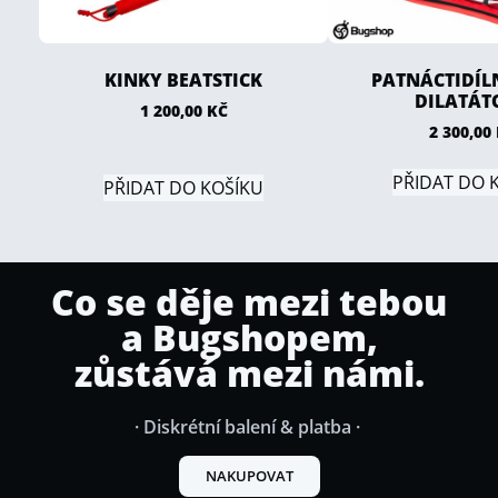
KINKY BEATSTICK
PATNÁCTIDÍL
DILATÁT
1 200,00
KČ
2 300,00
PŘIDAT DO 
PŘIDAT DO KOŠÍKU
Co se děje mezi tebou
a Bugshopem,
zůstává mezi námi.
· Diskrétní balení & platba ·
NAKUPOVAT