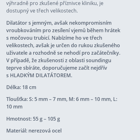
výhradně pro zkušené příznivce kliniku, je
dostupný ve třech velikostech.
Dilatátor s jemným, avšak nekompromisním
vroubkováním pro zesílení vjemů během hrátek
s močovou trubicí. Nabízíme ho ve třech
velikostech, avšak je určen do rukou zkušeného
uživatele a rozhodně se nehodí pro začátečníky.
V případě, že zkušenosti z oblasti soundingu
teprve sbíráte, doporučujeme začít nejdřív
s
HLADKÝM DILATÁTOREM
.
Délka: 18 cm
Tloušťka: S: 5 mm – 7 mm, M: 6 mm – 10 mm, L:
10 mm
Hmotnost: 55 g – 105 g
Materiál: nerezová ocel