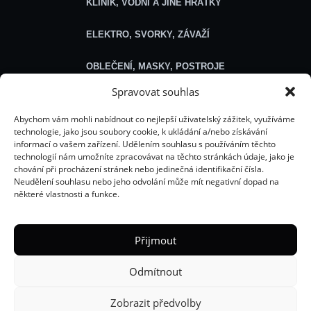
KLINIK, VODNÍ A JINÉ HRÁTKY
ELEKTRO, SVORKY, ZÁVAŽÍ
OBLEČENÍ, MASKY, POSTROJE
Spravovat souhlas
SEXSHOP
Abychom vám mohli nabídnout co nejlepší uživatelský zážitek, využíváme
technologie, jako jsou soubory cookie, k ukládání a/nebo získávání
Obecné
informací o vašem zařízení. Udělením souhlasu s používáním těchto
technologií nám umožníte zpracovávat na těchto stránkách údaje, jako je
chování při procházení stránek nebo jedinečná identifikační čísla.
O NÁS
Neudělení souhlasu nebo jeho odvolání může mít negativní dopad na
některé vlastnosti a funkce.
ROZCESTNÍK HELLÍCH WEBŮ
ŘEŠENÍ PROBLÉMU S OBJEDNÁVKOU
Přijmout
E-BOOKY
Odmítnout
VŠEOBECNÉ OBCHODNÍ PODMÍNKY
Zobrazit předvolby