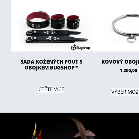
SADA KOŽENÝCH POUT S
KOVOVÝ OBOJE
OBOJKEM BUGSHOP™
1 200,00
ČTĚTE VÍCE
VÝBĚR MOŽ