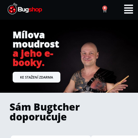
0
Mílova
moudrost
a jeho e-
booky.
KE STAŽENÍ ZDARMA
Sám Bugtcher
doporučuje