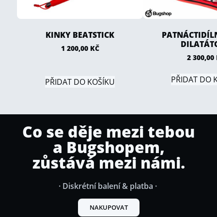
KINKY BEATSTICK
PATNÁCTIDÍL
DILATÁT
1 200,00
KČ
2 300,00
PŘIDAT DO 
PŘIDAT DO KOŠÍKU
Co se děje mezi tebou
a Bugshopem,
zůstává mezi námi.
· Diskrétní balení & platba ·
NAKUPOVAT