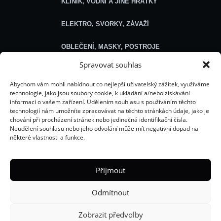
KLINIK, VODNÍ A JINÉ HRÁTKY
ELEKTRO, SVORKY, ZÁVAŽÍ
OBLEČENÍ, MASKY, POSTROJE
Spravovat souhlas
SEXSHOP
Abychom vám mohli nabídnout co nejlepší uživatelský zážitek, využíváme
technologie, jako jsou soubory cookie, k ukládání a/nebo získávání
Obecné
informací o vašem zařízení. Udělením souhlasu s používáním těchto
technologií nám umožníte zpracovávat na těchto stránkách údaje, jako je
chování při procházení stránek nebo jedinečná identifikační čísla.
O NÁS
Neudělení souhlasu nebo jeho odvolání může mít negativní dopad na
některé vlastnosti a funkce.
ROZCESTNÍK HELLÍCH WEBŮ
ŘEŠENÍ PROBLÉMU S OBJEDNÁVKOU
Přijmout
E-BOOKY
Odmítnout
VŠEOBECNÉ OBCHODNÍ PODMÍNKY
Zobrazit předvolby