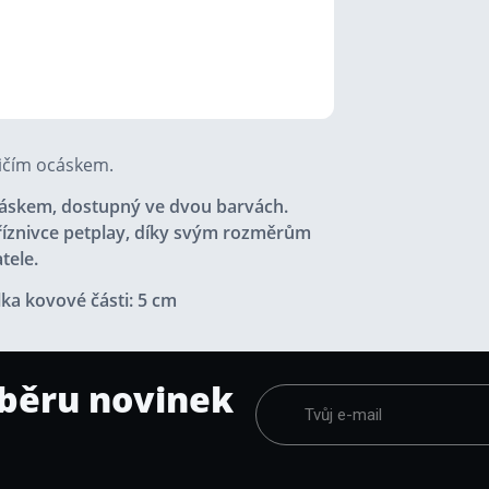
ličím ocáskem.
ocáskem, dostupný ve dvou barvách.
íznivce petplay, díky svým rozměrům
atele.
lka kovové části: 5 cm
dběru novinek