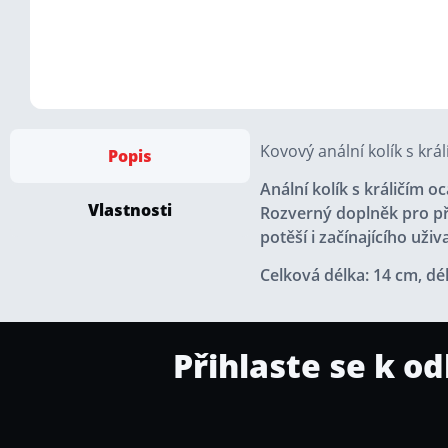
Kovový anální kolík s krá
Popis
Anální kolík s králičím 
Vlastnosti
Rozverný doplněk pro př
potěší i začínajícího uživ
Celková délka: 14 cm, dé
Přihlaste se k o