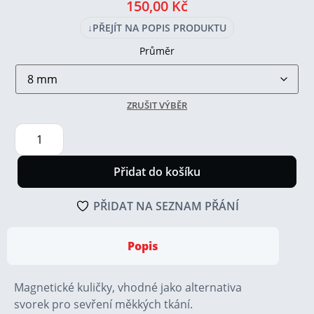
150,00
Kč
↓
PŘEJÍT NA POPIS PRODUKTU
Průměr
ZRUŠIT VÝBĚR
Přidat do košíku
PŘIDAT NA SEZNAM PŘÁNÍ
Popis
Magnetické kuličky, vhodné jako alternativa
svorek pro sevření měkkých tkání.