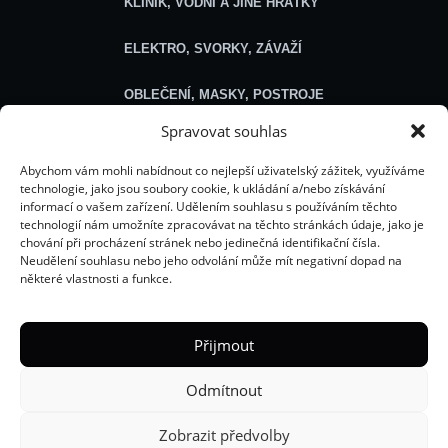
KLINIK, VODNÍ A JINÉ HRÁTKY
ELEKTRO, SVORKY, ZÁVAŽÍ
OBLEČENÍ, MASKY, POSTROJE
Spravovat souhlas
SEXSHOP
Abychom vám mohli nabídnout co nejlepší uživatelský zážitek, využíváme
technologie, jako jsou soubory cookie, k ukládání a/nebo získávání
Obecné
informací o vašem zařízení. Udělením souhlasu s používáním těchto
technologií nám umožníte zpracovávat na těchto stránkách údaje, jako je
chování při procházení stránek nebo jedinečná identifikační čísla.
O NÁS
Neudělení souhlasu nebo jeho odvolání může mít negativní dopad na
některé vlastnosti a funkce.
ROZCESTNÍK HELLÍCH WEBŮ
ŘEŠENÍ PROBLÉMU S OBJEDNÁVKOU
Přijmout
E-BOOKY
Odmítnout
VŠEOBECNÉ OBCHODNÍ PODMÍNKY
Zobrazit předvolby