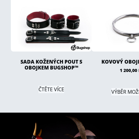
SADA KOŽENÝCH POUT S
KOVOVÝ OBOJE
OBOJKEM BUGSHOP™
1 200,00
ČTĚTE VÍCE
VÝBĚR MOŽ