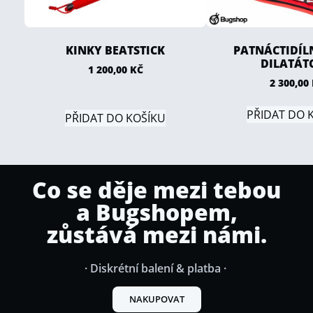
KINKY BEATSTICK
PATNÁCTIDÍL
DILATÁT
1 200,00
KČ
2 300,00
PŘIDAT DO 
PŘIDAT DO KOŠÍKU
Co se děje mezi tebou
a Bugshopem,
zůstává mezi námi.
· Diskrétní balení & platba ·
NAKUPOVAT