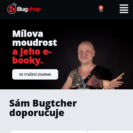
0
Mílova
moudrost
a jeho e-
booky.
KE STAŽENÍ ZDARMA
Sám Bugtcher
doporučuje